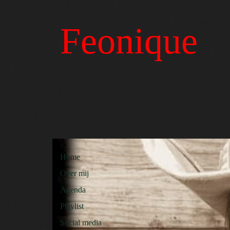
Feonique
Home
Over mij
Agenda
Playlist
Social media