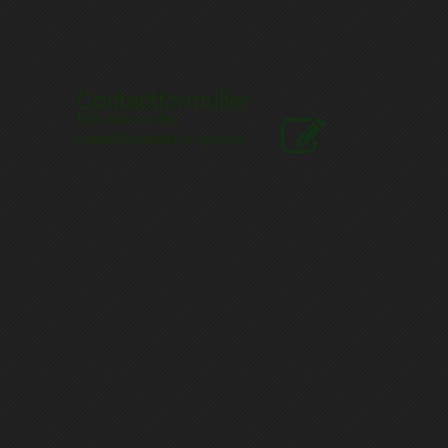
Contactformulier
Klik hier om het
contactformulier te openen