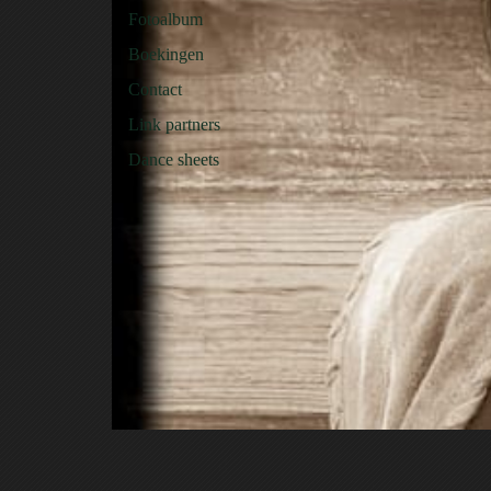
Fotoalbum
Boekingen
Contact
Link partners
Dance sheets