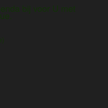
enda bij voor U met
ue.
e)