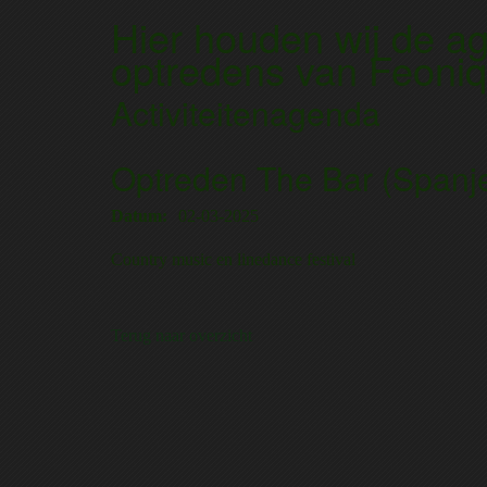
Hier houden wij de ag
optredens van Feoniq
Activiteitenagenda
Optreden The Bar (Spanj
Datum:
02-03-2025
Country music en linedance festival
Terug naar overzicht